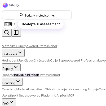
Hledat v metodice…
⌘
K
🇬🇧
Udělejte si assessment
EN
Metodika Superpowered Professional
Hodnocení
Hodnocení
Jak číst svůj výsledek
Co je Superpowered Professional
Leve
Reporty
Reporty
Individuální report
Týmový report
Coaching
Coaching
Model AI vyspělosti
Oblasti rozvoje
Jak coaching funguje
Osob
Jak připojit Superpowered Platform k AI přes MCP
FAQ