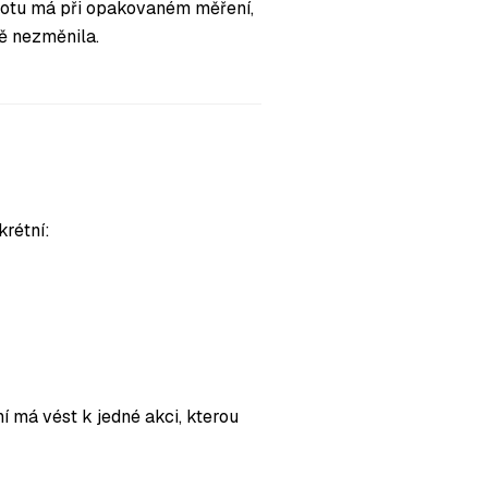
dnotu má při opakovaném měření,
tě nezměnila.
krétní:
 má vést k jedné akci, kterou