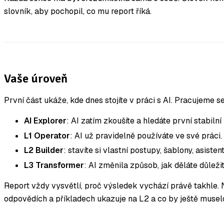
slovník, aby pochopil, co mu report říká.
Vaše úroveň
První část ukáže, kde dnes stojíte v práci s AI. Pracujeme s
AI Explorer
: AI zatím zkoušíte a hledáte první stabilní 
L1 Operator
: AI už pravidelně používáte ve své práci.
L2 Builder
: stavíte si vlastní postupy, šablony, asisten
L3 Transformer
: AI změnila způsob, jak děláte důleži
Report vždy vysvětlí, proč výsledek vychází právě takhle. Ne
odpovědích a příkladech ukazuje na L2 a co by ještě muselo