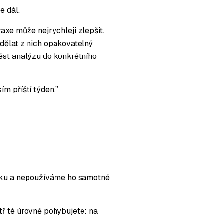
e dál.
axe může nejrychleji zlepšit.
udělat z nich opakovatelný
ést analýzu do konkrétního
m příští týden.”
mku a nepoužíváme ho samotné
itř té úrovně pohybujete: na