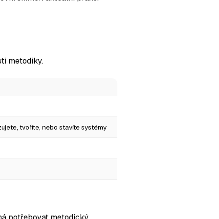
sti metodiky.
yzujete, tvoříte, nebo stavíte systémy
má potřebovat metodický