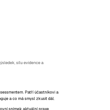
sledek, sílu evidence a
ssessmentem. Patří účastníkovi a
guje a co má smysl zkusit dál.
covní snímek aktuální praxe.