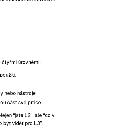
e čtyřmi úrovněmi:
použití.
ty nebo nástroje.
tou část své práce.
jen “jste L2”, ale “co v
 být vidět pro L3”.