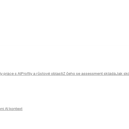
ly práce s AI
Profily a růstové oblasti
Z čeho se assessment skládá
Jak sk
ní AI kontext