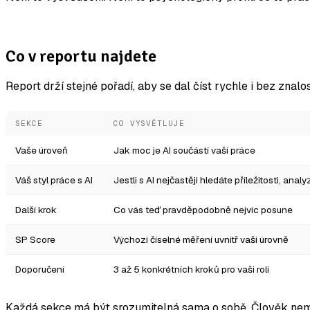
Co v reportu najdete
Report drží stejné pořadí, aby se dal číst rychle i bez znalo
SEKCE
CO VYSVĚTLUJE
Vaše úroveň
Jak moc je AI součástí vaší práce
Váš styl práce s AI
Jestli s AI nejčastěji hledáte příležitosti, anal
Další krok
Co vás teď pravděpodobně nejvíc posune
SP Score
Výchozí číselné měření uvnitř vaší úrovně
Doporučení
3 až 5 konkrétních kroků pro vaši roli
Každá sekce má být srozumitelná sama o sobě. Člověk ne