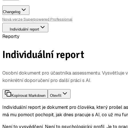
Changelog
Nová verze Superpowered Professional
Individuální report
Reporty
Individuální report
Osobní dokument pro účastníka assessmentu. Vysvětluje vý
konkrétní doporučení pro další práci s AI.
Kopírovat Markdown
Otevřít
Individuální report je dokument pro člověka, který prošel a
má mu pomoct pochopit, jak dnes pracuje s AI, co už mu fun
Není to vysvědčení. Není to psychologický profil. Je to pra