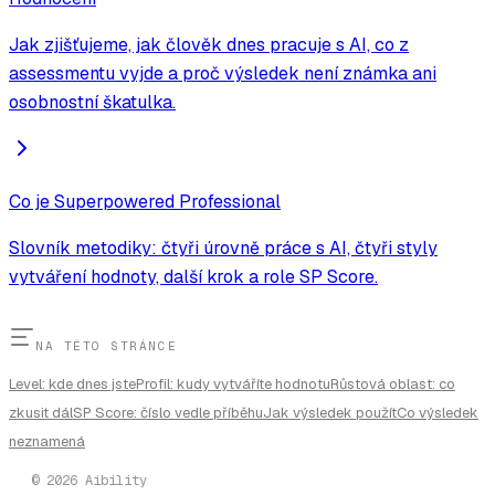
Jak zjišťujeme, jak člověk dnes pracuje s AI, co z
assessmentu vyjde a proč výsledek není známka ani
osobnostní škatulka.
Co je Superpowered Professional
Slovník metodiky: čtyři úrovně práce s AI, čtyři styly
vytváření hodnoty, další krok a role SP Score.
NA TÉTO STRÁNCE
Level: kde dnes jste
Profil: kudy vytváříte hodnotu
Růstová oblast: co
zkusit dál
SP Score: číslo vedle příběhu
Jak výsledek použít
Co výsledek
neznamená
©
2026
Aibility