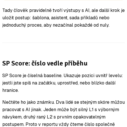
Tady člověk pravidelně tvoří výstupy s AI, ale další krok je
uložit postup: šablona, asistent, sada příkladů nebo
jednoduchý proces, aby nezačínal pokaždé od nuly.
SP Score: číslo vedle příběhu
SP Score je číselná baseline. Ukazuje pozici uvnitř levelu:
jestli jste spíš na začátku, uprostřed, nebo blízko další
hranice.
Nečtěte ho jako známku. Dva lidé se stejným skóre můžou
pracovat s AI jinak. Jeden může být silný L1 s výborným
návykem, druhý raný L2 s prvním opakovatelným
postupem. Proto v reportu vždy čteme číslo společně