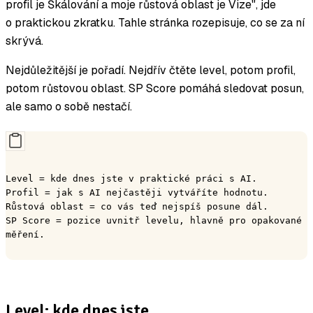
profil je Škálování a moje růstová oblast je Vize", jde
o praktickou zkratku. Tahle stránka rozepisuje, co se za ní
skrývá.
Nejdůležitější je pořadí. Nejdřív čtěte level, potom profil,
potom růstovou oblast. SP Score pomáhá sledovat posun,
ale samo o sobě nestačí.
Level = kde dnes jste v praktické práci s AI.
Profil = jak s AI nejčastěji vytváříte hodnotu.
Růstová oblast = co vás teď nejspíš posune dál.
SP Score = pozice uvnitř levelu, hlavně pro opakované 
měření.
Level: kde dnes jste