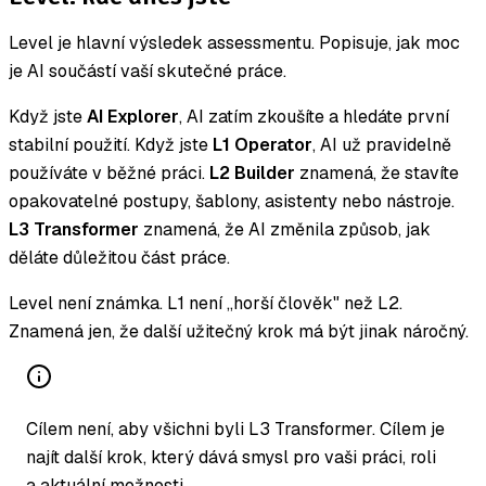
Level je hlavní výsledek assessmentu. Popisuje, jak moc
je AI součástí vaší skutečné práce.
Když jste
AI Explorer
, AI zatím zkoušíte a hledáte první
stabilní použití. Když jste
L1 Operator
, AI už pravidelně
používáte v běžné práci.
L2 Builder
znamená, že stavíte
opakovatelné postupy, šablony, asistenty nebo nástroje.
L3 Transformer
znamená, že AI změnila způsob, jak
děláte důležitou část práce.
Level není známka. L1 není „horší člověk" než L2.
Znamená jen, že další užitečný krok má být jinak náročný.
Cílem není, aby všichni byli L3 Transformer. Cílem je
najít další krok, který dává smysl pro vaši práci, roli
a aktuální možnosti.