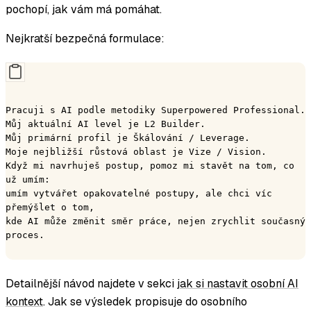
pochopí, jak vám má pomáhat.
Nejkratší bezpečná formulace:
Pracuji s AI podle metodiky Superpowered Professional.
Můj aktuální AI level je L2 Builder.
Můj primární profil je Škálování / Leverage.
Moje nejbližší růstová oblast je Vize / Vision.
Když mi navrhuješ postup, pomoz mi stavět na tom, co 
už umím:
umím vytvářet opakovatelné postupy, ale chci víc 
přemýšlet o tom,
kde AI může změnit směr práce, nejen zrychlit současný 
proces.
Detailnější návod najdete v sekci
jak si nastavit osobní AI
kontext
. Jak se výsledek propisuje do osobního