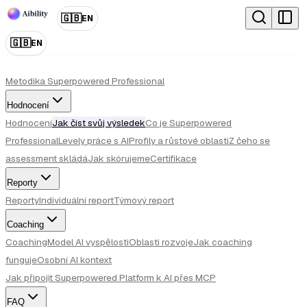
🇬🇧
EN
🇬🇧
EN
Metodika Superpowered Professional
Hodnocení
Hodnocení
Jak číst svůj výsledek
Co je Superpowered
Professional
Levely práce s AI
Profily a růstové oblasti
Z čeho se
assessment skládá
Jak skórujeme
Certifikace
Reporty
Reporty
Individuální report
Týmový report
Coaching
Coaching
Model AI vyspělosti
Oblasti rozvoje
Jak coaching
funguje
Osobní AI kontext
Jak připojit Superpowered Platform k AI přes MCP
FAQ