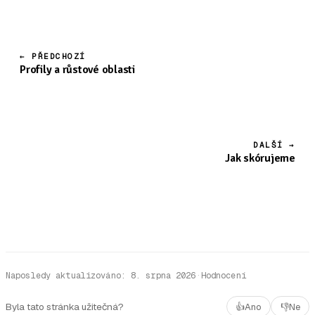
← PŘEDCHOZÍ
Profily a růstové oblasti
DALŠÍ →
Jak skórujeme
Naposledy aktualizováno
:
8. srpna 2026
·
Hodnocení
Byla tato stránka užitečná?
👍
Ano
👎
Ne