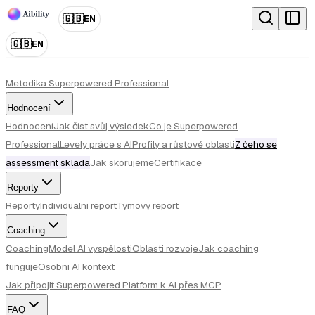
🇬🇧
EN
🇬🇧
EN
Metodika Superpowered Professional
Hodnocení
Hodnocení
Jak číst svůj výsledek
Co je Superpowered
Professional
Levely práce s AI
Profily a růstové oblasti
Z čeho se
assessment skládá
Jak skórujeme
Certifikace
Reporty
Reporty
Individuální report
Týmový report
Coaching
Coaching
Model AI vyspělosti
Oblasti rozvoje
Jak coaching
funguje
Osobní AI kontext
Jak připojit Superpowered Platform k AI přes MCP
FAQ