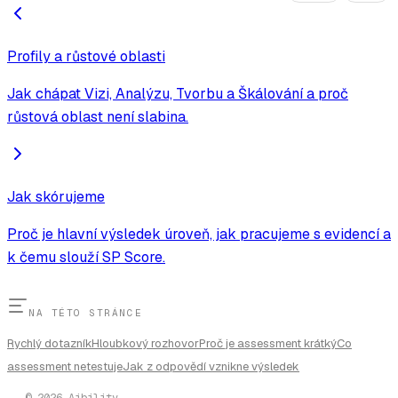
Profily a růstové oblasti
Jak chápat Vizi, Analýzu, Tvorbu a Škálování a proč
růstová oblast není slabina.
Jak skórujeme
Proč je hlavní výsledek úroveň, jak pracujeme s evidencí a
k čemu slouží SP Score.
NA TÉTO STRÁNCE
Rychlý dotazník
Hloubkový rozhovor
Proč je assessment krátký
Co
assessment netestuje
Jak z odpovědí vznikne výsledek