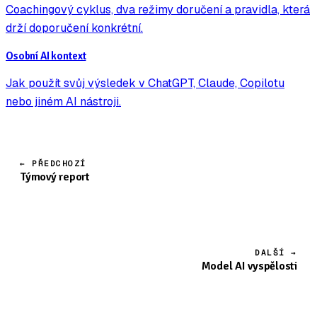
Coachingový cyklus, dva režimy doručení a pravidla, která
drží doporučení konkrétní.
Osobní AI kontext
Jak použít svůj výsledek v ChatGPT, Claude, Copilotu
nebo jiném AI nástroji.
← PŘEDCHOZÍ
Týmový report
DALŠÍ →
Model AI vyspělosti