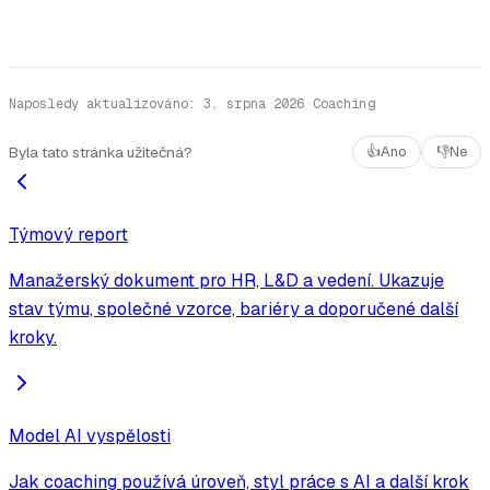
Naposledy aktualizováno
:
3. srpna 2026
·
Coaching
Byla tato stránka užitečná?
👍
Ano
👎
Ne
Týmový report
Manažerský dokument pro HR, L&D a vedení. Ukazuje
stav týmu, společné vzorce, bariéry a doporučené další
kroky.
Model AI vyspělosti
Jak coaching používá úroveň, styl práce s AI a další krok