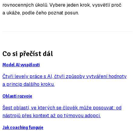
rovnocenných úkolů. Vybere jeden krok, vysvětlí proč
a ukáže, podle čeho poznat posun.
Co si přečíst dál
Model AI vyspělosti
Čtyři levely práce s AI, čtyři způsoby vytváření hodnoty
a princip dalšího kroku.
Oblasti rozvoje
Šest oblastí, ve kterých se člověk může posouvat: od
nástrojů přes kontext až po týmovou adopci.
Jak coaching funguje