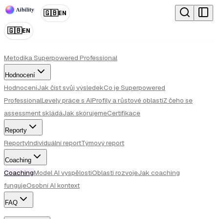
🇬🇧
EN
🇬🇧
EN
Metodika Superpowered Professional
Hodnocení
Hodnocení
Jak číst svůj výsledek
Co je Superpowered
Professional
Levely práce s AI
Profily a růstové oblasti
Z čeho se
assessment skládá
Jak skórujeme
Certifikace
Reporty
Reporty
Individuální report
Týmový report
Coaching
Coaching
Model AI vyspělosti
Oblasti rozvoje
Jak coaching
funguje
Osobní AI kontext
FAQ